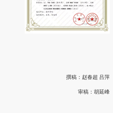
撰稿：赵春超
吕萍
审稿：胡延峰